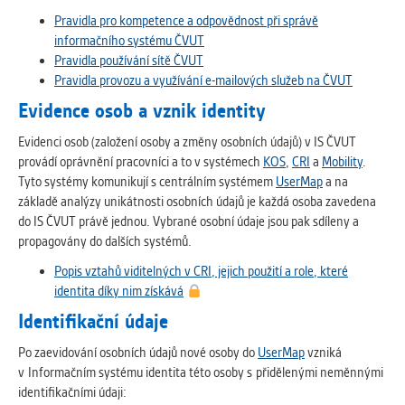
Pravidla pro kompetence a odpovědnost při správě
informačního systému ČVUT
Pravidla používání sítě ČVUT
Pravidla provozu a využívání e-mailových služeb na ČVUT
Evidence osob a vznik identity
Evidenci osob (založení osoby a změny osobních údajů) v IS ČVUT
provádí oprávnění pracovníci a to v systémech
KOS
,
CRI
a
Mobility
.
Tyto systémy komunikují s centrálním systémem
UserMap
a na
základě analýzy unikátnosti osobních údajů je každá osoba zavedena
do IS ČVUT právě jednou. Vybrané osobní údaje jsou pak sdíleny a
propagovány do dalších systémů.
Popis vztahů viditelných v CRI, jejich použití a role, které
identita díky nim získává
Identifikační údaje
Po zaevidování osobních údajů nové osoby do
UserMap
vzniká
v Informačním systému identita této osoby s přidělenými neměnnými
identifikačními údaji: