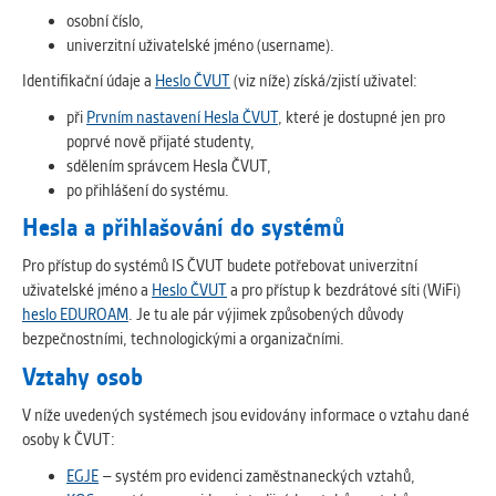
osobní číslo,
univerzitní uživatelské jméno (username).
Identifikační údaje a
Heslo ČVUT
(viz níže) získá/zjistí uživatel:
při
Prvním nastavení Hesla ČVUT
, které je dostupné jen pro
poprvé nově přijaté studenty,
sdělením správcem Hesla ČVUT,
po přihlášení do systému.
Hesla a přihlašování do systémů
Pro přístup do systémů IS ČVUT budete potřebovat univerzitní
uživatelské jméno a
Heslo ČVUT
a pro přístup k bezdrátové síti (WiFi)
heslo EDUROAM
. Je tu ale pár výjimek způsobených důvody
bezpečnostními, technologickými a organizačními.
Vztahy osob
V níže uvedených systémech jsou evidovány informace o vztahu dané
osoby k ČVUT:
EGJE
– systém pro evidenci zaměstnaneckých vztahů,