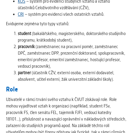
KOS
– systém pro evidenci studijních vztahů a vztahů
účastníků Celoživotního vzdělávání (CŽV),
CRI
– systém pro evidenci všech ostatních vztahů.
Evidujeme zejména tyto typy vztahů:
student
(bakalářského, magisterského, doktorského studijního
programu, krátkodobý student),
pracovník
(zaměstnanec na pracovní poměr, zaměstnanec
DPČ, zaměstnanec DPP, prezenční doktorand, spolupracovník,
emeritní profesor, emeritní zaměstnanec, hostující profesor,
vedoucí pracovník),
partner
(účastník CŽV, externí osoba, externí dodavatel,
absolvent, učitel externí, žák univerzitní základní školy).
Role
Uživatelé v rámci trvání svého vztahu k ČVUT získávají role. Role
mohou vyjadřovat vztah k organizaci (například, student FSv,
pracovník FS, člen senátu FEL, tajemník FJFI, vedoucí katedry
18101…), příslušnost a navazující oprávnění v nákladových střediscích,
zařazení do studijních programů apod. Na základě těchto rolí
uživatelům mohou být řízeny přístupy jak fyzické, tak v rámci různých