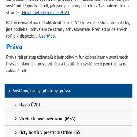
systémů. Popis typů rolí, jak jsou pojímány od roku 2023 naleznete na
stránce „
Nová metodika rolí – 2023
„.
Běžný uživatel má několik desítek rolí. Některé role získá automaticky,
jiné podléhají schválení ze strany schvalovatele. Přehled přidělených
rolí je k dispozici v
UserMap
.
Práva
Práva řídí přístup uživatelů k jednotlivým funkcionalitám v systémech.
Práva v hlavních univerzitních a fakultních systémech jsou řízena na
základě rolí.
Systémy, osoby, přístupy, práva
Heslo ČVUT
Vícefaktorové ověřování (MFA)
Účty hostů v prostředí Office 365