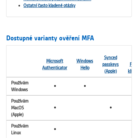
Ostatní často kladené otázky
Dostupné varianty ověření MFA
Synced
US
Microsoft
Windows
passkeys
FID
Authenticator
Hello
(Apple)
klíče
Používám
•
•
•
Windows
Používám
•
•
•
MacOS
(Apple)
Používám
•
•
Linux