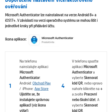
ověřování
Microsoft Authenticator lze nainstalovat na verze Android 8+ a
iOS17+. V závislosti na verzi operačního systému se mohou lišit i
jednotlivé kroky při přidávání účtu.
Ikona aplikace:
Na telefonu
V telefonu spusťte
nainstalujte aplikaci
aplikaci
Microsoft
Microsoft
Authenticator
a
Authenticator
:
vyberte
Skenovat
Android:
Obchod Play
kód QR
, nebo vpravo
1
4
/ iPhone:
App Store
nahoře klikněte na
+
Ujistěte se, že
a zvolte
Pracovní
instalujete správnou
nebo školní účet
. A
aplikaci! (viz ikona
vyberte
Skenovat
výše!)
kód QR
.