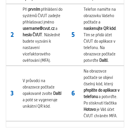
Při
prvním
přihlášení do
Telefon namiřte na
systémů ČVUT zadejte
obrazovku Vašeho
přihlašovací jméno
počítače a
username@cvut.cz
a
naskenujte QR kód
.
2
5
heslo ČVUT
. Následně
Tím se přidá účet
budete vyzváni k
ČVUT do aplikace v
nastavení
telefonu. Na
vícefaktorového
obrazovce počítače
ověřování (MFA).
potvrďte
Další.
Na obrazovce
počítače se objeví
V průvodci na
číselný kód, který
obrazovce počítače
přepište do aplikace v
3
6
opakovaně zvolte
Další
telefonu
a potvrďte.
a poté se vygeneruje
Po stisknutí tlačítka
unikátní QR kód.
Hotovo
je Váš účet
ČVUT chráněn MFA.