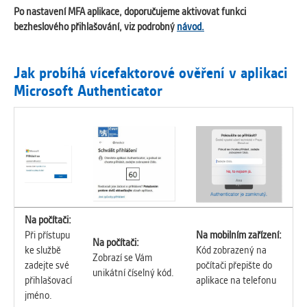
Po nastavení MFA aplikace, doporučujeme aktivovat funkci
bezheslového přihlašování, viz podrobný
návod.
Jak probíhá vícefaktorové ověření v aplikaci
Microsoft Authenticator
Na počítači:
Při přístupu
Na mobilním zařízení:
Na počítači:
ke službě
Kód zobrazený na
Zobrazí se Vám
zadejte své
počítači přepište do
unikátní číselný kód.
přihlašovací
aplikace na telefonu
jméno.