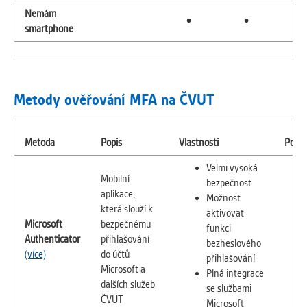
Nemám
•
•
•
smartphone
Metody ověřování MFA na ČVUT
Metoda
Popis
Vlastnosti
Poža
Velmi vysoká
Mobilní
bezpečnost
aplikace,
Možnost
která slouží k
aktivovat
Microsoft
bezpečnému
funkci
Authenticator
přihlašování
bezheslového
(více)
do účtů
přihlašování
Microsoft a
Plná integrace
dalších služeb
se službami
ČVUT
Microsoft