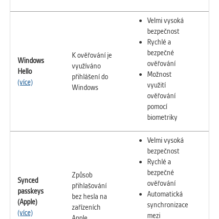
Velmi vysoká
bezpečnost
Rychlé a
bezpečné
K ověřování je
Windows
ověřování
využíváno
Hello
Možnost
přihlášení do
(více)
využití
Windows
ověřování
pomocí
biometriky
Velmi vysoká
bezpečnost
Rychlé a
bezpečné
Způsob
Synced
ověřování
přihlašování
passkeys
Automatická
bez hesla na
(Apple)
synchronizace
zařízeních
(více)
mezi
Apple