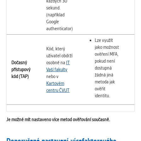
každých 30
sekund.
(například
Google
authenticator)
Lze využít
jako možnost
Kód, který
ověření MFA,
uživatel obdrží
pokud není
Dočasný
osobně na
IT
dostupná
přístupový
Vaší fakulty
žádná jiná
kód (TAP)
nebo v
metoda jak
Kartovém
ověřit
centru ČVUT
identitu.
Je možné mít nastaveno více metod ověřování současně.
Doporučené nastavení vícefaktorového