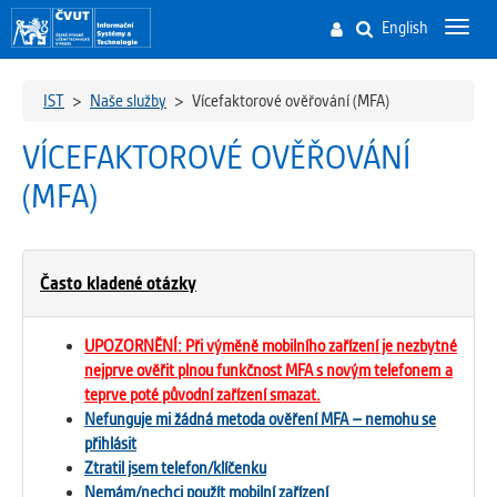
English
Toggl
navig
IST
>
Naše služby
>
Vícefaktorové ověřování (MFA)
VÍCEFAKTOROVÉ OVĚŘOVÁNÍ
(MFA)
Často kladené otázky
UPOZORNĚNÍ: Při výměně mobilního zařízení je nezbytné
nejprve ověřit plnou funkčnost MFA s novým telefonem a
teprve poté původní zařízení smazat.
Nefunguje mi žádná metoda ověření MFA – nemohu se
přihlásit
Ztratil jsem telefon/klíčenku
Nemám/nechci použít mobilní zařízení