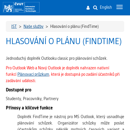
English
Toggl
navig
IST
>
Naše služby
>
Hlasování o plánu (FindTime)
HLASOVÁNÍ O PLÁNU (FINDTIME)
Jednoduchý doplněk Outlooku classic pro plánování schůzek.
Pro Outlook Web a Nový Outlook je doplněk nahrazen nativní
funkcí
Plánovací průzkum
, která je dostupná po zadání účastníků při
zadávání události.
Dostupné pro
Studenty, Pracovníky, Partnery
Přínosy a klíčové funkce
Doplněk FindTime je nástroj pro MS Outlook, který usnadňuje
plánování schůzek. Organizátor schůzky může poslat
účastníkům schůzky několik možných časových variant a