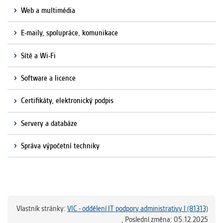
Web a multimédia
E-maily, spolupráce, komunikace
Sítě a Wi-Fi
Software a licence
Certifikáty, elektronický podpis
Servery a databáze
Správa výpočetní techniky
Vlastník stránky:
VIC - oddělení IT podpory administrativy I (81313)
,
Poslední změna: 05.12.2025