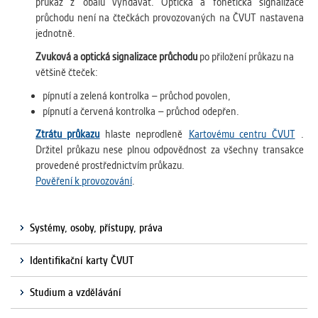
průkaz z obalu vyndavat. Optická a fonetická signalizace
průchodu není na čtečkách provozovaných na ČVUT nastavena
jednotně.
Zvuková a optická signalizace průchodu
po přiložení průkazu na
většině čteček:
pípnutí a zelená kontrolka – průchod povolen,
pípnutí a červená kontrolka – průchod odepřen.
Ztrátu průkazu
hlaste neprodleně
Kartovému centru ČVUT
.
Držitel průkazu nese plnou odpovědnost za všechny transakce
provedené prostřednictvím průkazu.
Pověření k provozování
.
Systémy, osoby, přístupy, práva
Identifikační karty ČVUT
Studium a vzdělávání