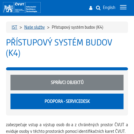
English
Toggl
navig
IST
>
Naše služby
>
Přístupový systém budov (K4)
PŘÍSTUPOVÝ SYSTÉM BUDOV
(K4)
SPRÁVCI OBJEKTŮ
PODPORA - SERVICEDESK
zabezpečuje vstup a výstup osob do a z chráněných prostor ČVUT a
eviduje osoby v těchto prostorách pomocí identifikačních karet ČVUT.