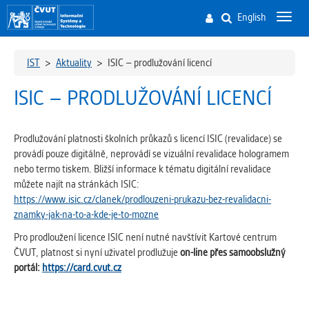
English
Toggl
navig
IST
>
Aktuality
>
ISIC – prodlužování licencí
ISIC – PRODLUŽOVÁNÍ LICENCÍ
Prodlužování platnosti školních průkazů s licencí ISIC (revalidace) se
provádí pouze digitálně, neprovádí se vizuální revalidace hologramem
nebo termo tiskem. Bližší informace k tématu digitální revalidace
můžete najít na stránkách ISIC:
https://www.isic.cz/clanek/prodlouzeni-prukazu-bez-revalidacni-
znamky-jak-na-to-a-kde-je-to-mozne
Pro prodloužení licence ISIC není nutné navštívit Kartové centrum
ČVUT, platnost si nyní uživatel prodlužuje
on-line přes samoobslužný
portál:
https://card.cvut.cz